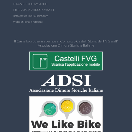
P. Iva & C.F. 00012670303
Ph +39 0432 948090 / 656611
info@castellodisusans.com
webdesign:
altrementi
Il Castello di Susans aderisce al
Consorzio Castelli Storici del FVG
e all'
Associazione Dimore Storiche Italiane